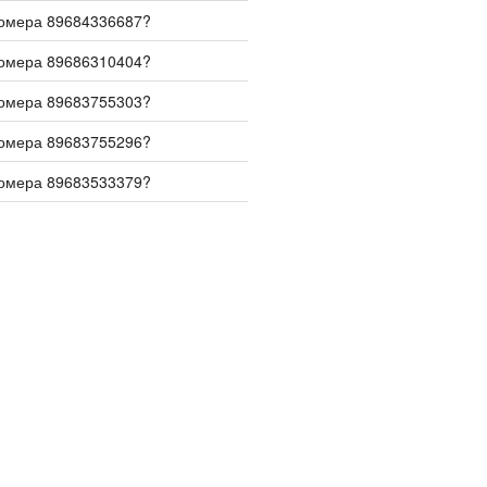
номера 89684336687?
номера 89686310404?
номера 89683755303?
номера 89683755296?
номера 89683533379?