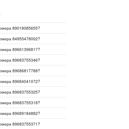
И
номера 89018085655?
номера 84955478002?
номера 89661396817?
номера 89683755346?
номера 89686817788?
номера 89684041072?
номера 89683755325?
номера 89683755318?
номера 89689184882?
номера 89683755371?