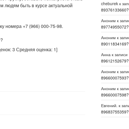
cheburek
к за
м людям быть в курсе актуальной
89376133660?
Аноним
к зап
у номера +7 (966) 000-75-98.
89774955072?
Аноним
к зап
р?
89011834169?
ценок:
3
Средняя оценка:
1
]
Анна
к записи
89612152679?
Аноним
к зап
89660007593?
Аноним
к зап
89660007598?
Евгений.
к зап
89683755359?