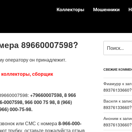
Коллекторы
Мошенники
Н
омера 89660007598?
му оператору он принадлежит.
СВЕЖИЕ КОММЕ
:
коллекторы, сборщик
Фиамурр
к за
89376133660?
89660007598:
+79660007598, 8 966
Василя
к запи
6-0007598, 966 000 75 98, 8 (966)
89376133660?
966) 000-75-98.
Аноним
к зап
 звонок или СМС с номера
8-966-000-
89376133660?
ают трубку, оставьте пожалуйста отзыв