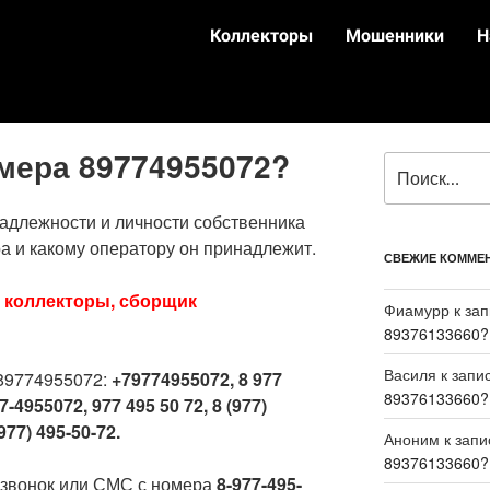
Коллекторы
Мошенники
Н
омера 89774955072?
адлежности и личности собственника
а и какому оператору он принадлежит.
СВЕЖИЕ КОММЕ
:
коллекторы, сборщик
Фиамурр
к за
89376133660?
Василя
к запи
89774955072:
+79774955072, 8 977
89376133660?
7-4955072, 977 495 50 72, 8 (977)
977) 495-50-72.
Аноним
к зап
89376133660?
 звонок или СМС с номера
8-977-495-