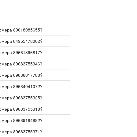
И
номера 89018085655?
номера 84955478002?
номера 89661396817?
номера 89683755346?
номера 89686817788?
номера 89684041072?
номера 89683755325?
номера 89683755318?
номера 89689184882?
номера 89683755371?