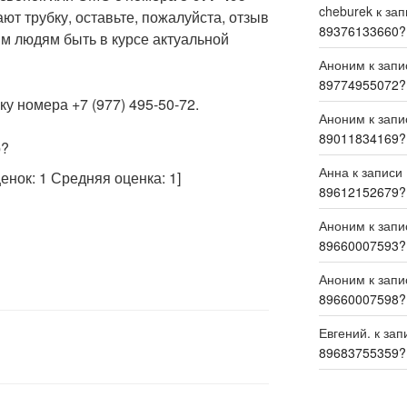
cheburek
к за
ют трубку, оставьте, пожалуйста, отзыв
89376133660?
м людям быть в курсе актуальной
Аноним
к зап
89774955072?
у номера +7 (977) 495-50-72.
Аноним
к зап
89011834169?
р?
Анна
к записи
ценок:
1
Средняя оценка:
1
]
89612152679?
Аноним
к зап
89660007593?
Аноним
к зап
89660007598?
Евгений.
к зап
89683755359?