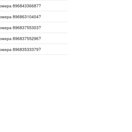
номера 89684336687?
номера 89686310404?
номера 89683755303?
номера 89683755296?
номера 89683533379?