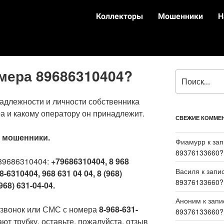
Коллекторы
Мошенники
Н
омера 89686310404?
адлежности и личности собственника
а и какому оператору он принадлежит.
СВЕЖИЕ КОММЕ
:
мошенники.
Фиамурр
к за
89376133660?
89686310404:
+79686310404, 8 968
Василя
к запи
8-6310404, 968 631 04 04, 8 (968)
89376133660?
968) 631-04-04.
Аноним
к зап
 звонок или СМС с номера
8-968-631-
89376133660?
ют трубку, оставьте, пожалуйста, отзыв