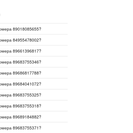
И
номера 89018085655?
номера 84955478002?
номера 89661396817?
номера 89683755346?
номера 89686817788?
номера 89684041072?
номера 89683755325?
номера 89683755318?
номера 89689184882?
номера 89683755371?