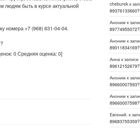
cheburek
к за
м людям быть в курсе актуальной
89376133660?
Аноним
к зап
у номера +7 (968) 631-04-04.
89774955072?
Аноним
к зап
р?
89011834169?
ценок:
0
Средняя оценка:
0
]
Анна
к записи
89612152679?
Аноним
к зап
89660007593?
Аноним
к зап
89660007598?
Евгений.
к зап
89683755359?