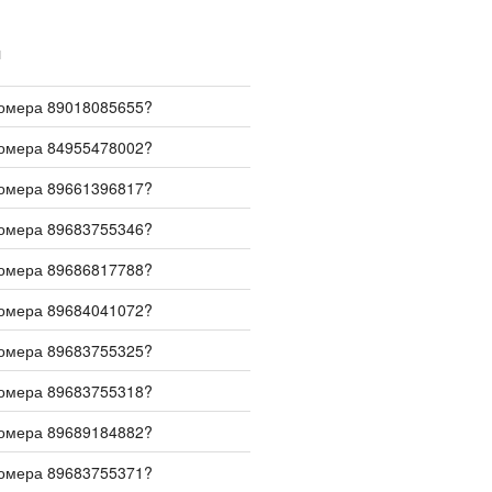
И
номера 89018085655?
номера 84955478002?
номера 89661396817?
номера 89683755346?
номера 89686817788?
номера 89684041072?
номера 89683755325?
номера 89683755318?
номера 89689184882?
номера 89683755371?