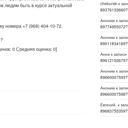
cheburek
к за
м людям быть в курсе актуальной
89376133660?
Аноним
к зап
у номера +7 (968) 404-10-72.
89774955072?
Аноним
к зап
р?
89011834169?
ценок:
0
Средняя оценка:
0
]
Анна
к записи
89612152679?
Аноним
к зап
89660007593?
Аноним
к зап
89660007598?
Евгений.
к зап
89683755359?