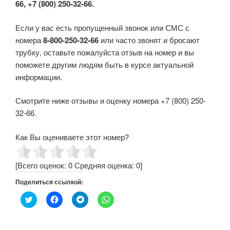
66, +7 (800) 250-32-66.
Если у вас есть пропущенный звонок или СМС с
номера
8-800-250-32-66
или часто звонят и бросают
трубку, оставьте пожалуйста отзыв на номер и вы
поможете другим людям быть в курсе актуальной
информации.
Смотрите ниже отзывы и оценку номера +7 (800) 250-
32-66.
Как Вы оцениваете этот номер?
[Всего оценок:
0
Средняя оценка:
0
]
Поделиться ссылкой:
Н
Н
Н
Н
а
а
а
а
ж
ж
ж
ж
м
м
м
м
и
и
и
и