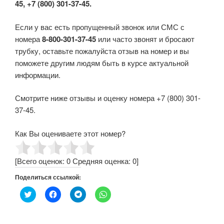
45, +7 (800) 301-37-45.
Если у вас есть пропущенный звонок или СМС с
номера
8-800-301-37-45
или часто звонят и бросают
трубку, оставьте пожалуйста отзыв на номер и вы
поможете другим людям быть в курсе актуальной
информации.
Смотрите ниже отзывы и оценку номера +7 (800) 301-
37-45.
Как Вы оцениваете этот номер?
[Всего оценок:
0
Средняя оценка:
0
]
Поделиться ссылкой:
Н
Н
Н
Н
а
а
а
а
ж
ж
ж
ж
м
м
м
м
и
и
и
и