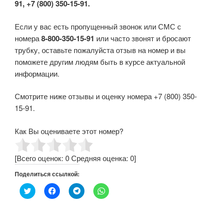
91, +7 (800) 350-15-91.
Если у вас есть пропущенный звонок или СМС с
номера
8-800-350-15-91
или часто звонят и бросают
трубку, оставьте пожалуйста отзыв на номер и вы
поможете другим людям быть в курсе актуальной
информации.
Смотрите ниже отзывы и оценку номера +7 (800) 350-
15-91.
Как Вы оцениваете этот номер?
[Всего оценок:
0
Средняя оценка:
0
]
Поделиться ссылкой:
Н
Н
Н
Н
а
а
а
а
ж
ж
ж
ж
м
м
м
м
и
и
и
и