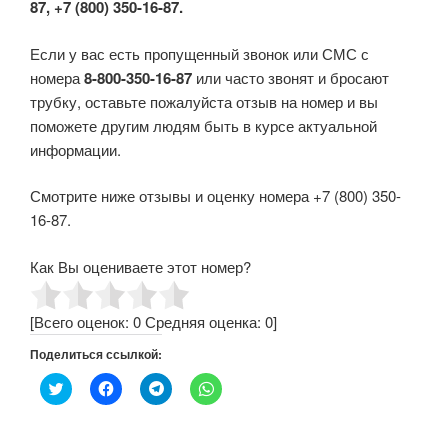
87, +7 (800) 350-16-87.
Если у вас есть пропущенный звонок или СМС с
номера
8-800-350-16-87
или часто звонят и бросают
трубку, оставьте пожалуйста отзыв на номер и вы
поможете другим людям быть в курсе актуальной
информации.
Смотрите ниже отзывы и оценку номера +7 (800) 350-
16-87.
Как Вы оцениваете этот номер?
[Всего оценок:
0
Средняя оценка:
0
]
Поделиться ссылкой:
Н
Н
Н
Н
а
а
а
а
ж
ж
ж
ж
м
м
м
м
и
и
и
и