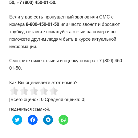
50, +7 (800) 450-01-50.
Если у вас есть пропущенный звонок или СМС с
номера
8-800-450-01-50
или часто звонят и бросают
трубку, оставьте пожалуйста отзыв на номер и вы
поможете другим людям быть в курсе актуальной
информации.
Смотрите ниже отзывы и оценку номера +7 (800) 450-
01-50.
Как Вы оцениваете этот номер?
[Всего оценок:
0
Средняя оценка:
0
]
Поделиться ссылкой:
Н
Н
Н
Н
а
а
а
а
ж
ж
ж
ж
м
м
м
м
и
и
и
и