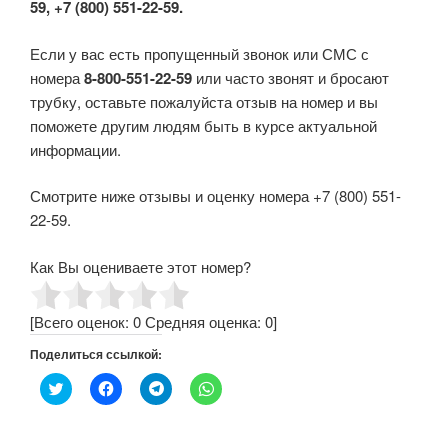
59, +7 (800) 551-22-59.
Если у вас есть пропущенный звонок или СМС с
номера
8-800-551-22-59
или часто звонят и бросают
трубку, оставьте пожалуйста отзыв на номер и вы
поможете другим людям быть в курсе актуальной
информации.
Смотрите ниже отзывы и оценку номера +7 (800) 551-
22-59.
Как Вы оцениваете этот номер?
[Всего оценок:
0
Средняя оценка:
0
]
Поделиться ссылкой:
Н
Н
Н
Н
а
а
а
а
ж
ж
ж
ж
м
м
м
м
и
и
и
и