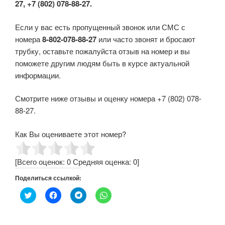
27, +7 (802) 078-88-27.
Если у вас есть пропущенный звонок или СМС с
номера
8-802-078-88-27
или часто звонят и бросают
трубку, оставьте пожалуйста отзыв на номер и вы
поможете другим людям быть в курсе актуальной
информации.
Смотрите ниже отзывы и оценку номера +7 (802) 078-
88-27.
Как Вы оцениваете этот номер?
[Всего оценок:
0
Средняя оценка:
0
]
Поделиться ссылкой:
Н
Н
Н
Н
а
а
а
а
ж
ж
ж
ж
м
м
м
м
и
и
и
и