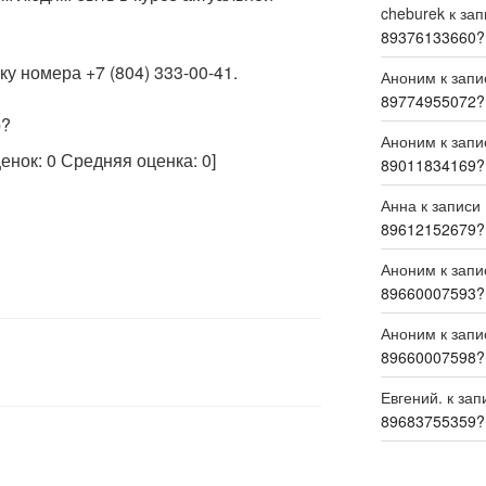
cheburek
к за
89376133660?
у номера +7 (804) 333-00-41.
Аноним
к зап
89774955072?
р?
Аноним
к зап
ценок:
0
Средняя оценка:
0
]
89011834169?
Анна
к записи
89612152679?
Аноним
к зап
89660007593?
Аноним
к зап
89660007598?
Евгений.
к зап
89683755359?