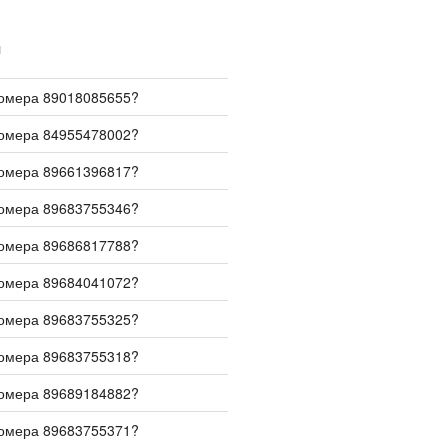
И
номера 89018085655?
номера 84955478002?
номера 89661396817?
номера 89683755346?
номера 89686817788?
номера 89684041072?
номера 89683755325?
номера 89683755318?
номера 89689184882?
номера 89683755371?