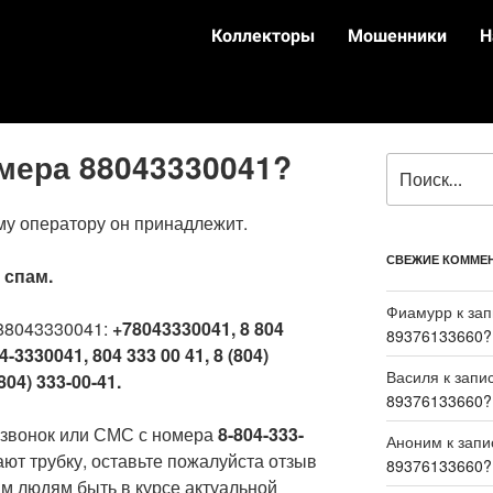
Коллекторы
Мошенники
Н
омера 88043330041?
му оператору он принадлежит.
СВЕЖИЕ КОММЕ
:
спам.
Фиамурр
к за
88043330041:
+78043330041, 8 804
89376133660?
4-3330041, 804 333 00 41, 8 (804)
Василя
к запи
804) 333-00-41.
89376133660?
 звонок или СМС с номера
8-804-333-
Аноним
к зап
ают трубку, оставьте пожалуйста отзыв
89376133660?
м людям быть в курсе актуальной