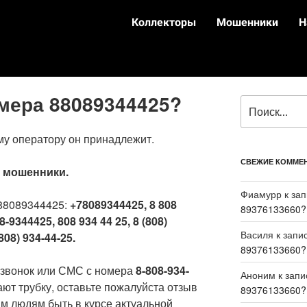
Коллекторы
Мошенники
Н
омера 88089344425?
му оператору он принадлежит.
СВЕЖИЕ КОММЕ
:
мошенники.
Фиамурр
к за
88089344425:
+78089344425, 8 808
89376133660?
8-9344425, 808 934 44 25, 8 (808)
Василя
к запи
808) 934-44-25.
89376133660?
 звонок или СМС с номера
8-808-934-
Аноним
к зап
ают трубку, оставьте пожалуйста отзыв
89376133660?
м людям быть в курсе актуальной