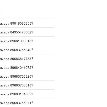
И
номера 89018085655?
номера 84955478002?
номера 89661396817?
номера 89683755346?
номера 89686817788?
номера 89684041072?
номера 89683755325?
номера 89683755318?
номера 89689184882?
номера 89683755371?