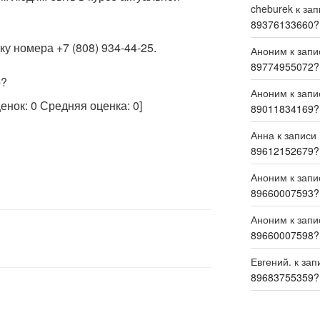
cheburek
к за
89376133660?
у номера +7 (808) 934-44-25.
Аноним
к зап
89774955072?
р?
Аноним
к зап
ценок:
0
Средняя оценка:
0
]
89011834169?
Анна
к записи
89612152679?
Аноним
к зап
89660007593?
Аноним
к зап
89660007598?
Евгений.
к зап
89683755359?