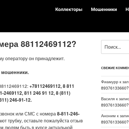
Коллекторы
Мошенники
Н
омера 88112469112?
му оператору он принадлежит.
СВЕЖИЕ КОММЕ
:
мошенники.
Фиамурр
к за
88112469112:
+78112469112, 8 811
89376133660?
1-2469112, 811 246 91 12, 8 (811)
Василя
к запи
811) 246-91-12.
89376133660?
 звонок или СМС с номера
8-811-246-
Аноним
к зап
ают трубку, оставьте пожалуйста отзыв
89376133660?
м людям быть в курсе актуальной