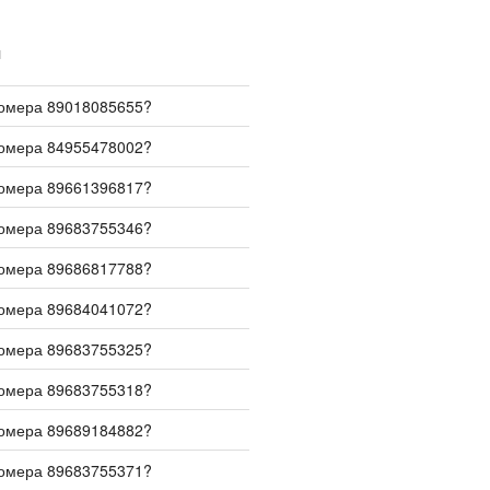
И
номера 89018085655?
номера 84955478002?
номера 89661396817?
номера 89683755346?
номера 89686817788?
номера 89684041072?
номера 89683755325?
номера 89683755318?
номера 89689184882?
номера 89683755371?