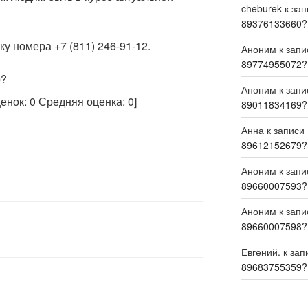
cheburek
к за
89376133660?
у номера +7 (811) 246-91-12.
Аноним
к зап
89774955072?
р?
Аноним
к зап
ценок:
0
Средняя оценка:
0
]
89011834169?
Анна
к записи
89612152679?
Аноним
к зап
89660007593?
Аноним
к зап
89660007598?
Евгений.
к зап
89683755359?