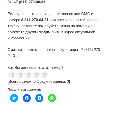
31, +7 (811) 270-04-31.
Если у вас есть пропущенный звонок или СМС с
номера
8-811-270-04-31
или часто звонят и бросают
трубку, оставьте пожалуйста отзыв на номер и вы
поможете другим людям быть в курсе актуальной
информации.
Смотрите ниже отзывы и оценку номера +7 (811) 270-
04-31.
Как Вы оцениваете этот номер?
[Всего оценок:
0
Средняя оценка:
0
]
Поделиться ссылкой:
Н
Н
Н
Н
а
а
а
а
ж
ж
ж
ж
м
м
м
м
и
и
и
и