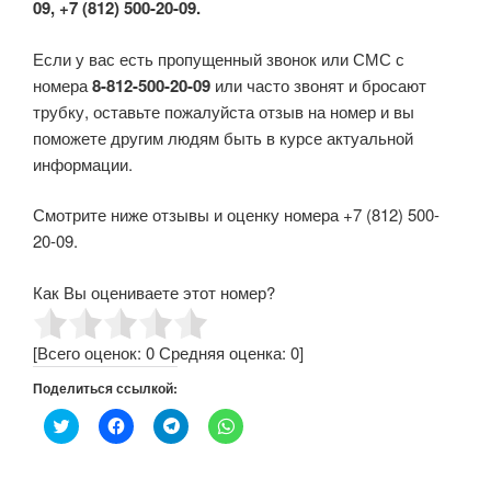
09, +7 (812) 500-20-09.
Если у вас есть пропущенный звонок или СМС с
номера
8-812-500-20-09
или часто звонят и бросают
трубку, оставьте пожалуйста отзыв на номер и вы
поможете другим людям быть в курсе актуальной
информации.
Смотрите ниже отзывы и оценку номера +7 (812) 500-
20-09.
Как Вы оцениваете этот номер?
[Всего оценок:
0
Средняя оценка:
0
]
Поделиться ссылкой:
Н
Н
Н
Н
а
а
а
а
ж
ж
ж
ж
м
м
м
м
и
и
и
и