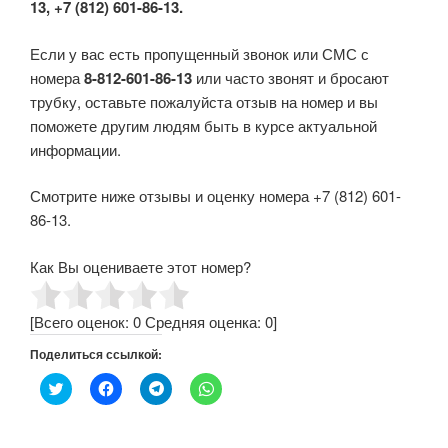
13, +7 (812) 601-86-13.
Если у вас есть пропущенный звонок или СМС с
номера
8-812-601-86-13
или часто звонят и бросают
трубку, оставьте пожалуйста отзыв на номер и вы
поможете другим людям быть в курсе актуальной
информации.
Смотрите ниже отзывы и оценку номера +7 (812) 601-
86-13.
Как Вы оцениваете этот номер?
[Всего оценок:
0
Средняя оценка:
0
]
Поделиться ссылкой:
Н
Н
Н
Н
а
а
а
а
ж
ж
ж
ж
м
м
м
м
и
и
и
и