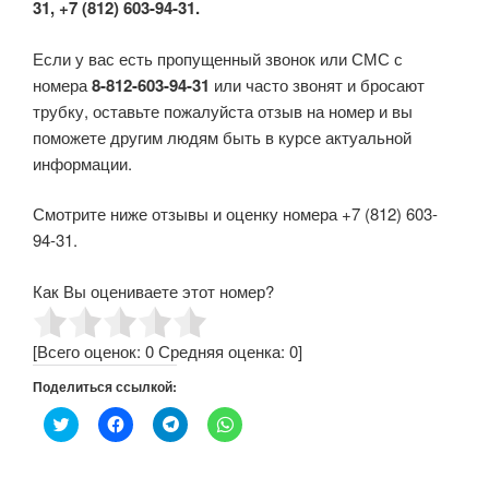
31, +7 (812) 603-94-31.
Если у вас есть пропущенный звонок или СМС с
номера
8-812-603-94-31
или часто звонят и бросают
трубку, оставьте пожалуйста отзыв на номер и вы
поможете другим людям быть в курсе актуальной
информации.
Смотрите ниже отзывы и оценку номера +7 (812) 603-
94-31.
Как Вы оцениваете этот номер?
[Всего оценок:
0
Средняя оценка:
0
]
Поделиться ссылкой:
Н
Н
Н
Н
а
а
а
а
ж
ж
ж
ж
м
м
м
м
и
и
и
и