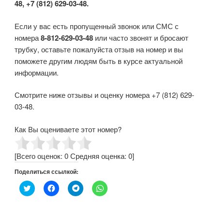
48, +7 (812) 629-03-48.
Если у вас есть пропущенный звонок или СМС с
номера
8-812-629-03-48
или часто звонят и бросают
трубку, оставьте пожалуйста отзыв на номер и вы
поможете другим людям быть в курсе актуальной
информации.
Смотрите ниже отзывы и оценку номера +7 (812) 629-
03-48.
Как Вы оцениваете этот номер?
[Всего оценок:
0
Средняя оценка:
0
]
Поделиться ссылкой:
Н
Н
Н
Н
а
а
а
а
ж
ж
ж
ж
м
м
м
м
и
и
и
и