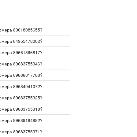
И
номера 89018085655?
номера 84955478002?
номера 89661396817?
номера 89683755346?
номера 89686817788?
номера 89684041072?
номера 89683755325?
номера 89683755318?
номера 89689184882?
номера 89683755371?