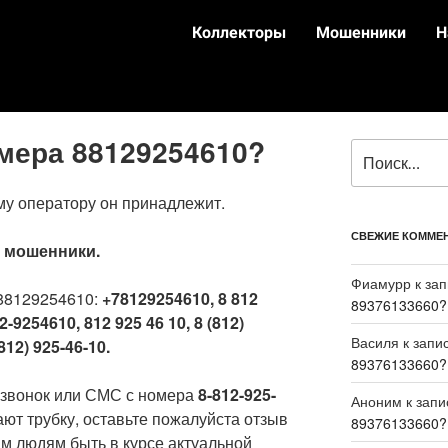
Коллекторы
Мошенники
Н
омера 88129254610?
му оператору он принадлежит.
СВЕЖИЕ КОММЕ
:
мошенники.
Фиамурр
к за
88129254610:
+78129254610, 8 812
89376133660?
2-9254610, 812 925 46 10, 8 (812)
Василя
к запи
812) 925-46-10.
89376133660?
 звонок или СМС с номера
8-812-925-
Аноним
к зап
ают трубку, оставьте пожалуйста отзыв
89376133660?
м людям быть в курсе актуальной