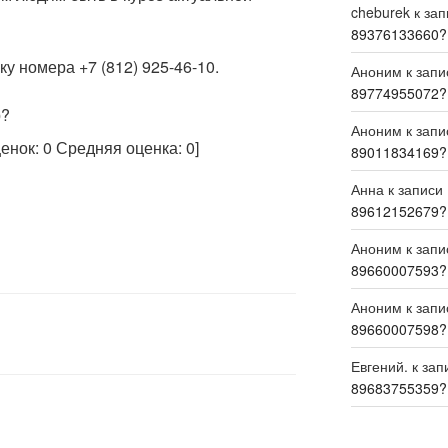
cheburek
к за
89376133660?
у номера +7 (812) 925-46-10.
Аноним
к зап
89774955072?
р?
Аноним
к зап
ценок:
0
Средняя оценка:
0
]
89011834169?
Анна
к записи
89612152679?
Аноним
к зап
89660007593?
Аноним
к зап
89660007598?
Евгений.
к зап
89683755359?