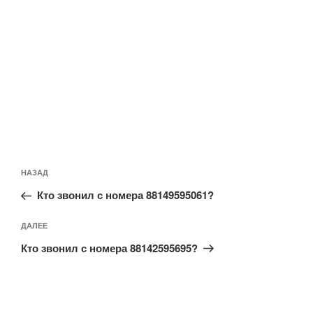
е
с
е
е
т
я
т
т
с
в
с
с
я
н
я
я
в
о
в
в
н
в
н
н
о
о
о
о
в
м
в
в
о
о
о
о
м
к
м
м
о
н
о
о
к
е
к
к
н
)
н
н
е
е
е
)
)
)
НАЗАД
Кто звонил с номера 88149595061?
ДАЛЕЕ
Кто звонил с номера 88142595695?