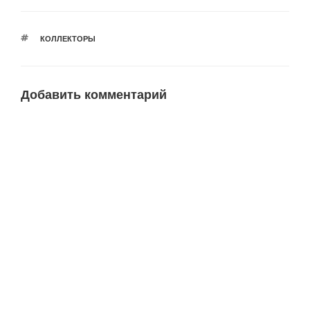
т
т
т
т
е
е
е
е
,
,
,
,
ч
ч
ч
ч
т
т
т
т
КОЛЛЕКТОРЫ
о
о
о
о
б
б
б
б
ы
ы
ы
ы
п
о
п
п
о
т
о
о
Добавить комментарий
д
к
д
д
е
р
е
е
л
ы
л
л
и
т
и
и
т
ь
т
т
ь
н
ь
ь
с
а
с
с
я
F
я
я
н
a
в
в
а
c
T
W
T
e
e
h
w
b
l
a
i
o
e
t
t
o
g
s
t
k
r
A
e
(
a
p
r
О
m
p
(
т
(
(
О
к
О
О
т
р
т
т
к
ы
к
к
р
в
р
р
ы
а
ы
ы
в
е
в
в
а
т
а
а