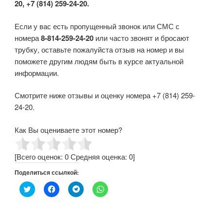
20, +7 (814) 259-24-20.
Если у вас есть пропущенный звонок или СМС с
номера
8-814-259-24-20
или часто звонят и бросают
трубку, оставьте пожалуйста отзыв на номер и вы
поможете другим людям быть в курсе актуальной
информации.
Смотрите ниже отзывы и оценку номера +7 (814) 259-
24-20.
Как Вы оцениваете этот номер?
[Всего оценок:
0
Средняя оценка:
0
]
Поделиться ссылкой:
Н
Н
Н
Н
а
а
а
а
ж
ж
ж
ж
м
м
м
м
и
и
и
и