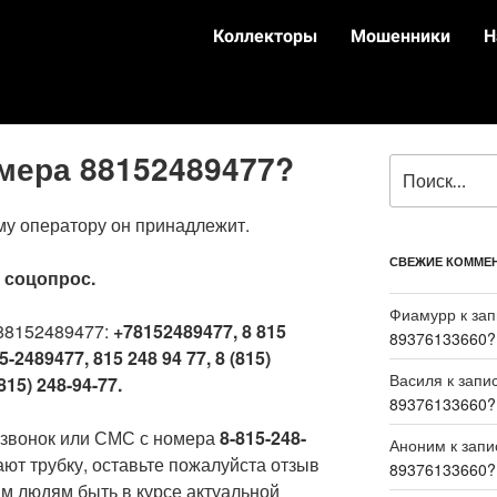
Коллекторы
Мошенники
Н
омера 88152489477?
му оператору он принадлежит.
СВЕЖИЕ КОММЕ
:
соцопрос.
Фиамурр
к за
88152489477:
+78152489477, 8 815
89376133660?
5-2489477, 815 248 94 77, 8 (815)
Василя
к запи
815) 248-94-77.
89376133660?
 звонок или СМС с номера
8-815-248-
Аноним
к зап
ают трубку, оставьте пожалуйста отзыв
89376133660?
м людям быть в курсе актуальной