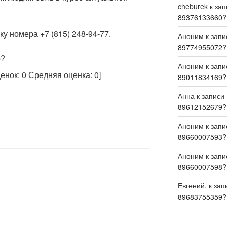
cheburek
к за
89376133660?
у номера +7 (815) 248-94-77.
Аноним
к зап
89774955072?
р?
Аноним
к зап
ценок:
0
Средняя оценка:
0
]
89011834169?
Анна
к записи
89612152679?
Аноним
к зап
89660007593?
Аноним
к зап
89660007598?
Евгений.
к зап
89683755359?