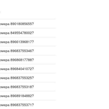
И
номера 89018085655?
номера 84955478002?
номера 89661396817?
номера 89683755346?
номера 89686817788?
номера 89684041072?
номера 89683755325?
номера 89683755318?
номера 89689184882?
номера 89683755371?