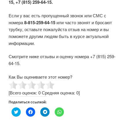
15, +7 (815) 259-64-15.
Если у вас есть пропущенный звонок или СМС с
номера
8-815-259-64-15
или часто звонят и бросают
трубку, оставьте пожалуйста отзыв на номер и вы
поможете другим людям быть в курсе актуальной
информации.
Смотрите ниже отзывы и оценку номера +7 (815) 259-
64-15.
Как Вы оцениваете этот номер?
[Всего оценок:
0
Средняя оценка:
0
]
Поделиться ссылкой:
Н
Н
Н
Н
а
а
а
а
ж
ж
ж
ж
м
м
м
м
и
и
и
и