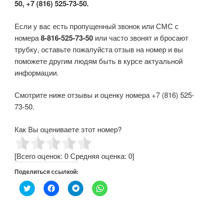
50, +7 (816) 525-73-50.
Если у вас есть пропущенный звонок или СМС с
номера
8-816-525-73-50
или часто звонят и бросают
трубку, оставьте пожалуйста отзыв на номер и вы
поможете другим людям быть в курсе актуальной
информации.
Смотрите ниже отзывы и оценку номера +7 (816) 525-
73-50.
Как Вы оцениваете этот номер?
[Всего оценок:
0
Средняя оценка:
0
]
Поделиться ссылкой:
Н
Н
Н
Н
а
а
а
а
ж
ж
ж
ж
м
м
м
м
и
и
и
и