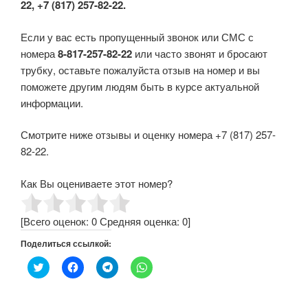
22, +7 (817) 257-82-22.
Если у вас есть пропущенный звонок или СМС с
номера
8-817-257-82-22
или часто звонят и бросают
трубку, оставьте пожалуйста отзыв на номер и вы
поможете другим людям быть в курсе актуальной
информации.
Смотрите ниже отзывы и оценку номера +7 (817) 257-
82-22.
Как Вы оцениваете этот номер?
[Всего оценок:
0
Средняя оценка:
0
]
Поделиться ссылкой:
Н
Н
Н
Н
а
а
а
а
ж
ж
ж
ж
м
м
м
м
и
и
и
и