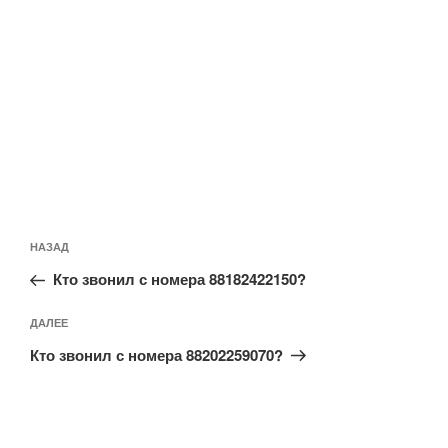
е
с
е
е
т
я
т
т
с
в
с
с
я
н
я
я
в
о
в
в
н
в
н
н
о
о
о
о
в
м
в
в
о
о
о
о
м
к
м
м
о
н
о
о
к
е
к
к
н
)
н
н
е
е
е
)
)
)
НАЗАД
Кто звонил с номера 88182422150?
ДАЛЕЕ
Кто звонил с номера 88202259070?