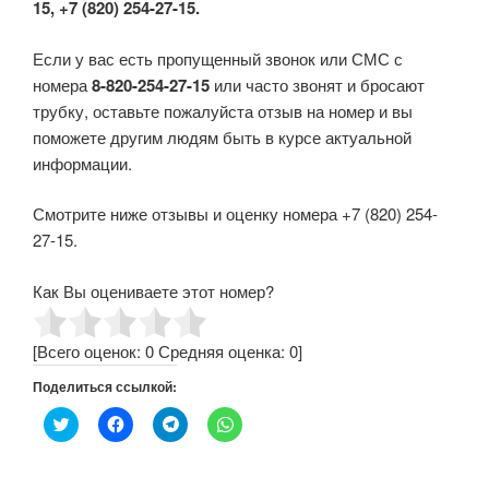
15, +7 (820) 254-27-15.
Если у вас есть пропущенный звонок или СМС с
номера
8-820-254-27-15
или часто звонят и бросают
трубку, оставьте пожалуйста отзыв на номер и вы
поможете другим людям быть в курсе актуальной
информации.
Смотрите ниже отзывы и оценку номера +7 (820) 254-
27-15.
Как Вы оцениваете этот номер?
[Всего оценок:
0
Средняя оценка:
0
]
Поделиться ссылкой:
Н
Н
Н
Н
а
а
а
а
ж
ж
ж
ж
м
м
м
м
и
и
и
и