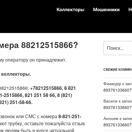
Коллекторы
Мошенники
Н
омера 88212515866?
му оператору он принадлежит.
СВЕЖИЕ КОММЕ
:
коллекторы.
Фиамурр
к за
88212515866:
+78212515866, 8 821
89376133660?
1-2515866, 821 251 58 66, 8 (821)
Василя
к запи
821) 251-58-66.
89376133660?
 звонок или СМС с номера
8-821-251-
Аноним
к зап
ают трубку, оставьте пожалуйста отзыв
89376133660?
м людям быть в курсе актуальной