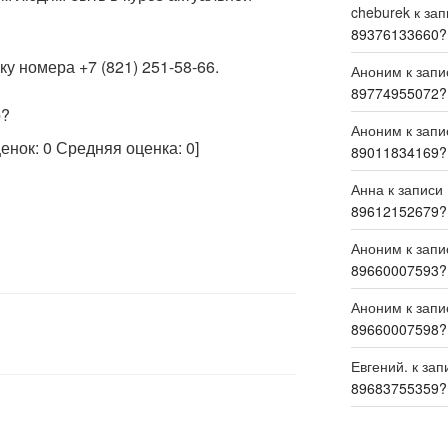
cheburek
к за
89376133660?
у номера +7 (821) 251-58-66.
Аноним
к зап
89774955072?
р?
Аноним
к зап
ценок:
0
Средняя оценка:
0
]
89011834169?
Анна
к записи
89612152679?
Аноним
к зап
89660007593?
Аноним
к зап
89660007598?
Евгений.
к зап
89683755359?