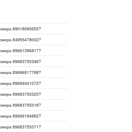
И
номера 89018085655?
номера 84955478002?
номера 89661396817?
номера 89683755346?
номера 89686817788?
номера 89684041072?
номера 89683755325?
номера 89683755318?
номера 89689184882?
номера 89683755371?