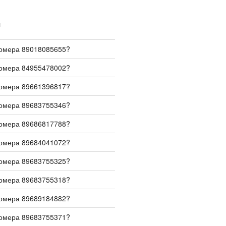
И
номера 89018085655?
номера 84955478002?
номера 89661396817?
номера 89683755346?
номера 89686817788?
номера 89684041072?
номера 89683755325?
номера 89683755318?
номера 89689184882?
номера 89683755371?