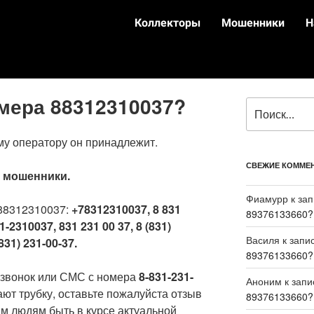
Коллекторы
Мошенники
Н
омера 88312310037?
му оператору он принадлежит.
СВЕЖИЕ КОММЕ
:
мошенники.
Фиамурр
к за
88312310037:
+78312310037, 8 831
89376133660?
1-2310037, 831 231 00 37, 8 (831)
Василя
к запи
831) 231-00-37.
89376133660?
 звонок или СМС с номера
8-831-231-
Аноним
к зап
ают трубку, оставьте пожалуйста отзыв
89376133660?
м людям быть в курсе актуальной