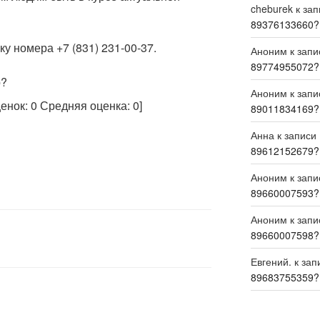
cheburek
к за
89376133660?
у номера +7 (831) 231-00-37.
Аноним
к зап
89774955072?
р?
Аноним
к зап
ценок:
0
Средняя оценка:
0
]
89011834169?
Анна
к записи
89612152679?
Аноним
к зап
89660007593?
Аноним
к зап
89660007598?
Евгений.
к зап
89683755359?