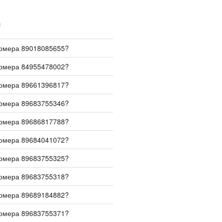
И
номера 89018085655?
номера 84955478002?
номера 89661396817?
номера 89683755346?
номера 89686817788?
номера 89684041072?
номера 89683755325?
номера 89683755318?
номера 89689184882?
номера 89683755371?