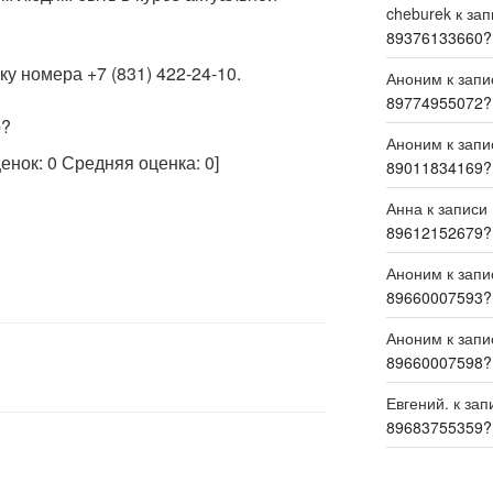
cheburek
к за
89376133660?
у номера +7 (831) 422-24-10.
Аноним
к зап
89774955072?
р?
Аноним
к зап
ценок:
0
Средняя оценка:
0
]
89011834169?
Анна
к записи
89612152679?
Аноним
к зап
89660007593?
Аноним
к зап
89660007598?
Евгений.
к зап
89683755359?