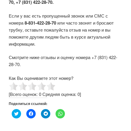
70, +7 (831) 422-28-70.
Если у вас есть пропущенный звонок или СМС с
номера
8-831-422-28-70
или часто звонят и бросают
трубку, оставьте пожалуйста отзыв на номер и вы
поможете другим людям быть в курсе актуальной
информации.
Смотрите ниже отзывы и оценку номера +7 (831) 422-
28-70.
Как Вы оцениваете этот номер?
[Всего оценок:
0
Средняя оценка:
0
]
Поделиться ссылкой:
Н
Н
Н
Н
а
а
а
а
ж
ж
ж
ж
м
м
м
м
и
и
и
и