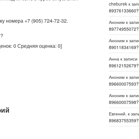
cheburek
к за
89376133660?
у номера +7 (905) 724-72-32.
Аноним
к зап
89774955072?
р?
Аноним
к зап
ценок:
0
Средняя оценка:
0
]
89011834169?
Анна
к записи
89612152679?
Аноним
к зап
89660007593?
Аноним
к зап
89660007598?
рий
Евгений.
к зап
89683755359?