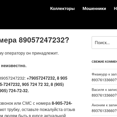
Коллекторы
Мошенники
Н
омера 89057247232?
му оператору он принадлежит.
СВЕЖИЕ КОММЕ
:
неизвестно.
Фиамурр
к за
89057247232:
+79057247232, 8 905
89376133660?
5-7247232, 905 724 72 32, 8 (905)
Василя
к запи
905) 724-72-32.
89376133660?
 звонок или СМС с номера
8-905-724-
Аноним
к зап
ают трубку, оставьте пожалуйста отзыв
89376133660?
м людям быть в курсе актуальной