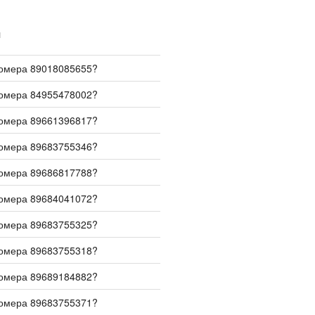
И
номера 89018085655?
номера 84955478002?
номера 89661396817?
номера 89683755346?
номера 89686817788?
номера 89684041072?
номера 89683755325?
номера 89683755318?
номера 89689184882?
номера 89683755371?