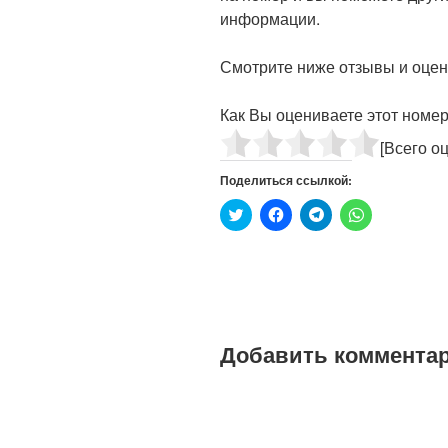
информации.
Смотрите ниже отзывы и оценк
Как Вы оцениваете этот номе
[Всего о
Поделиться ссылкой:
Н
Н
Н
Н
а
а
а
а
ж
ж
ж
ж
м
м
м
м
и
и
и
и
т
т
т
т
е
е
е
е
,
,
,
,
ч
ч
ч
ч
т
т
т
т
о
о
о
о
Добавить коммента
б
б
б
б
ы
ы
ы
ы
п
о
п
п
о
т
о
о
д
к
д
д
е
р
е
е
л
ы
л
л
и
т
и
и