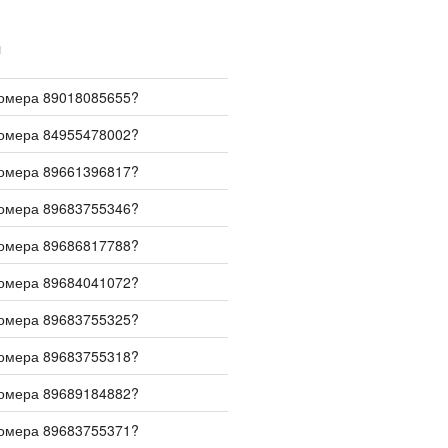
И
номера 89018085655?
номера 84955478002?
номера 89661396817?
номера 89683755346?
номера 89686817788?
номера 89684041072?
номера 89683755325?
номера 89683755318?
номера 89689184882?
номера 89683755371?