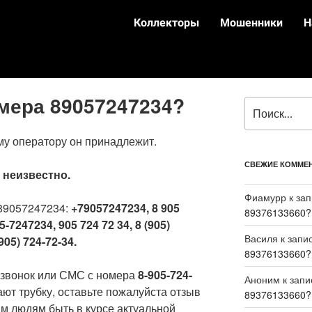
Коллекторы
Мошенники
Н
омера 89057247234?
му оператору он принадлежит.
СВЕЖИЕ КОММЕ
:
неизвестно.
Фиамурр
к за
89057247234:
+79057247234, 8 905
89376133660?
5-7247234, 905 724 72 34, 8 (905)
Василя
к запи
905) 724-72-34.
89376133660?
 звонок или СМС с номера
8-905-724-
Аноним
к зап
ают трубку, оставьте пожалуйста отзыв
89376133660?
м людям быть в курсе актуальной