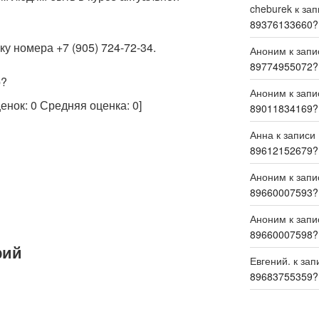
cheburek
к за
89376133660?
у номера +7 (905) 724-72-34.
Аноним
к зап
89774955072?
р?
Аноним
к зап
ценок:
0
Средняя оценка:
0
]
89011834169?
Анна
к записи
89612152679?
Аноним
к зап
89660007593?
Аноним
к зап
89660007598?
рий
Евгений.
к зап
89683755359?