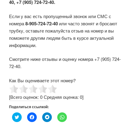
40, +7 (905) 724-72-40.
Если у вас есть пропущенный звонок или СМС с
номера
8-905-724-72-40
или часто звонят и бросают
трубку, оставьте пожалуйста отзыв на номер и вы
поможете другим людям быть в курсе актуальной
информации.
Смотрите ниже отзывы и оценку номера +7 (905) 724-
72-40.
Как Вы оцениваете этот номер?
[Всего оценок:
0
Средняя оценка:
0
]
Поделиться ссылкой:
Н
Н
Н
Н
а
а
а
а
ж
ж
ж
ж
м
м
м
м
и
и
и
и