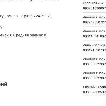
cheburek
к за
89376133660?
у номера +7 (905) 724-72-61.
Аноним
к зап
89774955072?
р?
Аноним
к зап
ценок:
0
Средняя оценка:
0
]
89011834169?
Анна
к записи
89612152679?
Аноним
к зап
89660007593?
Аноним
к зап
89660007598?
рий
Евгений.
к зап
89683755359?