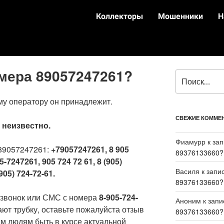
Коллекторы
Мошенники
Н
омера 89057247261?
му оператору он принадлежит.
СВЕЖИЕ КОММЕ
:
неизвестно.
Фиамурр
к за
89057247261:
+79057247261, 8 905
89376133660?
5-7247261, 905 724 72 61, 8 (905)
Василя
к запи
905) 724-72-61.
89376133660?
 звонок или СМС с номера
8-905-724-
Аноним
к зап
ают трубку, оставьте пожалуйста отзыв
89376133660?
м людям быть в курсе актуальной