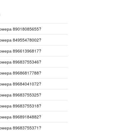
И
номера 89018085655?
номера 84955478002?
номера 89661396817?
номера 89683755346?
номера 89686817788?
номера 89684041072?
номера 89683755325?
номера 89683755318?
номера 89689184882?
номера 89683755371?