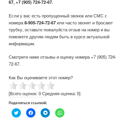
67, +7 (905) 724-72-67.
Если у вас есть пропущенный звонок или СМС с
номера
8-905-724-72-67
или часто звонят и бросают
трубку, оставьте пожалуйста отзыв на номер и вы
поможете другим людям быть в курсе актуальной
информации.
Смотрите ниже отзывы и оценку номера +7 (905) 724-
72-67.
Как Вы оцениваете этот номер?
[Всего оценок:
0
Средняя оценка:
0
]
Поделиться ссылкой:
Н
Н
Н
Н
а
а
а
а
ж
ж
ж
ж
м
м
м
м
и
и
и
и