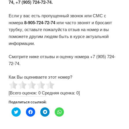
74, +7 (905) 724-72-74.
Если у вас есть пропущенный звонок или СМС с
номера
8-905-724-72-74
или часто звонят и бросают
трубку, оставьте пожалуйста отзыв на номер и вы
поможете другим людям быть в курсе актуальной
информации.
Смотрите ниже отзывы и оценку номера +7 (905) 724-
72-74.
Как Вы оцениваете этот номер?
[Всего оценок:
0
Средняя оценка:
0
]
Поделиться ссылкой:
Н
Н
Н
Н
а
а
а
а
ж
ж
ж
ж
м
м
м
м
и
и
и
и