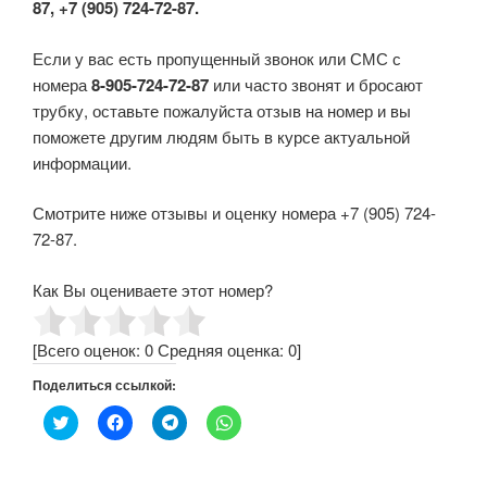
87, +7 (905) 724-72-87.
Если у вас есть пропущенный звонок или СМС с
номера
8-905-724-72-87
или часто звонят и бросают
трубку, оставьте пожалуйста отзыв на номер и вы
поможете другим людям быть в курсе актуальной
информации.
Смотрите ниже отзывы и оценку номера +7 (905) 724-
72-87.
Как Вы оцениваете этот номер?
[Всего оценок:
0
Средняя оценка:
0
]
Поделиться ссылкой:
Н
Н
Н
Н
а
а
а
а
ж
ж
ж
ж
м
м
м
м
и
и
и
и