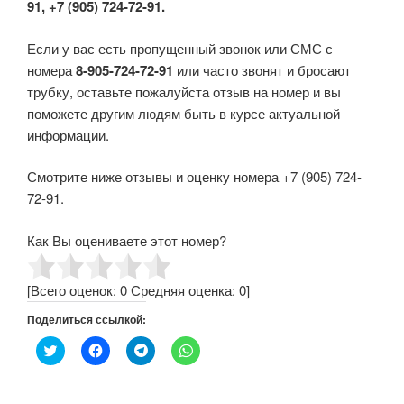
91, +7 (905) 724-72-91.
Если у вас есть пропущенный звонок или СМС с
номера
8-905-724-72-91
или часто звонят и бросают
трубку, оставьте пожалуйста отзыв на номер и вы
поможете другим людям быть в курсе актуальной
информации.
Смотрите ниже отзывы и оценку номера +7 (905) 724-
72-91.
Как Вы оцениваете этот номер?
[Всего оценок:
0
Средняя оценка:
0
]
Поделиться ссылкой:
Н
Н
Н
Н
а
а
а
а
ж
ж
ж
ж
м
м
м
м
и
и
и
и