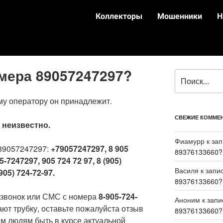
Коллекторы
Мошенники
Н
омера 89057247297?
му оператору он принадлежит.
СВЕЖИЕ КОММЕ
:
неизвестно.
Фиамурр
к за
89057247297:
+79057247297, 8 905
89376133660?
5-7247297, 905 724 72 97, 8 (905)
Василя
к запи
905) 724-72-97.
89376133660?
 звонок или СМС с номера
8-905-724-
Аноним
к зап
ают трубку, оставьте пожалуйста отзыв
89376133660?
м людям быть в курсе актуальной