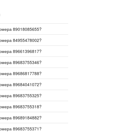
И
номера 89018085655?
номера 84955478002?
номера 89661396817?
номера 89683755346?
номера 89686817788?
номера 89684041072?
номера 89683755325?
номера 89683755318?
номера 89689184882?
номера 89683755371?