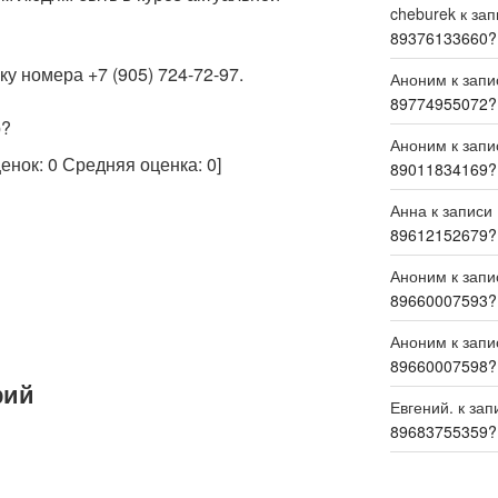
cheburek
к за
89376133660?
у номера +7 (905) 724-72-97.
Аноним
к зап
89774955072?
р?
Аноним
к зап
ценок:
0
Средняя оценка:
0
]
89011834169?
Анна
к записи
89612152679?
Аноним
к зап
89660007593?
Аноним
к зап
89660007598?
рий
Евгений.
к зап
89683755359?