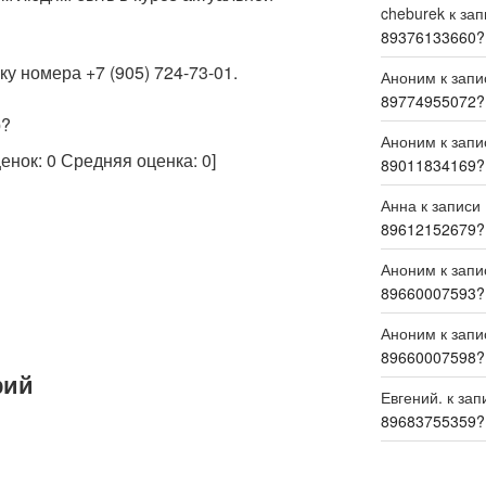
cheburek
к за
89376133660?
у номера +7 (905) 724-73-01.
Аноним
к зап
89774955072?
р?
Аноним
к зап
ценок:
0
Средняя оценка:
0
]
89011834169?
Анна
к записи
89612152679?
Аноним
к зап
89660007593?
Аноним
к зап
89660007598?
рий
Евгений.
к зап
89683755359?