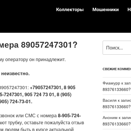
Коллекторы
Мошенники
Н
омера 89057247301?
му оператору он принадлежит.
СВЕЖИЕ КОММЕ
:
неизвестно.
Фиамурр
к за
89057247301:
+79057247301, 8 905
89376133660?
5-7247301, 905 724 73 01, 8 (905)
Василя
к запи
905) 724-73-01.
89376133660?
 звонок или СМС с номера
8-905-724-
Аноним
к зап
ают трубку, оставьте пожалуйста отзыв
89376133660?
м людям быть в курсе актуальной