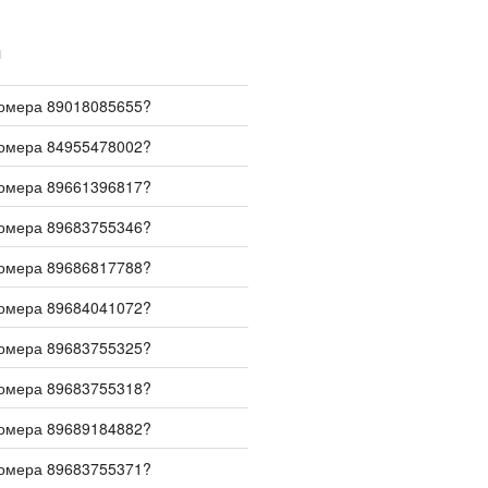
И
номера 89018085655?
номера 84955478002?
номера 89661396817?
номера 89683755346?
номера 89686817788?
номера 89684041072?
номера 89683755325?
номера 89683755318?
номера 89689184882?
номера 89683755371?