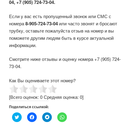
04, +7 (905) 724-73-04.
Если у вас есть пропущенный звонок или СМС с
номера
8-905-724-73-04
или часто звонят и бросают
трубку, оставьте пожалуйста отзыв на номер и вы
поможете другим людям быть в курсе актуальной
информации.
Смотрите ниже отзывы и оценку номера +7 (905) 724-
73-04.
Как Вы оцениваете этот номер?
[Всего оценок:
0
Средняя оценка:
0
]
Поделиться ссылкой:
Н
Н
Н
Н
а
а
а
а
ж
ж
ж
ж
м
м
м
м
и
и
и
и