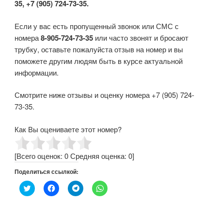
35, +7 (905) 724-73-35.
Если у вас есть пропущенный звонок или СМС с
номера
8-905-724-73-35
или часто звонят и бросают
трубку, оставьте пожалуйста отзыв на номер и вы
поможете другим людям быть в курсе актуальной
информации.
Смотрите ниже отзывы и оценку номера +7 (905) 724-
73-35.
Как Вы оцениваете этот номер?
[Всего оценок:
0
Средняя оценка:
0
]
Поделиться ссылкой:
Н
Н
Н
Н
а
а
а
а
ж
ж
ж
ж
м
м
м
м
и
и
и
и