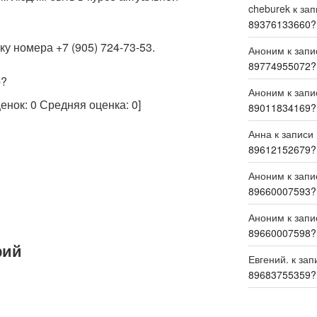
cheburek
к за
89376133660?
у номера +7 (905) 724-73-53.
Аноним
к зап
89774955072?
р?
Аноним
к зап
ценок:
0
Средняя оценка:
0
]
89011834169?
Анна
к записи
89612152679?
Аноним
к зап
89660007593?
Аноним
к зап
89660007598?
рий
Евгений.
к зап
89683755359?