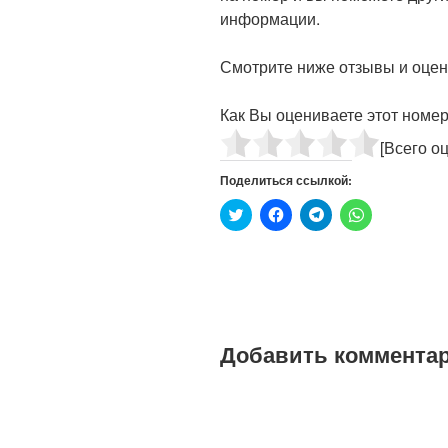
информации.
Смотрите ниже отзывы и оценк
Как Вы оцениваете этот номе
[Всего о
Поделиться ссылкой:
Н
Н
Н
Н
а
а
а
а
ж
ж
ж
ж
м
м
м
м
и
и
и
и
т
т
т
т
е
е
е
е
,
,
,
,
ч
ч
ч
ч
т
т
т
т
о
о
о
о
Добавить коммента
б
б
б
б
ы
ы
ы
ы
п
о
п
п
о
т
о
о
д
к
д
д
е
р
е
е
л
ы
л
л
и
т
и
и