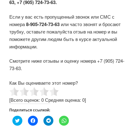
63, +7 (905) 724-73-63.
Если у вас есть пропущенный звонок или СМС с
номера
8-905-724-73-63
или часто звонят и бросают
трубку, оставьте пожалуйста отзыв на номер и вы
поможете другим людям быть в курсе актуальной
информации.
Смотрите ниже отзывы и оценку номера +7 (905) 724-
73-63.
Как Вы оцениваете этот номер?
[Всего оценок:
0
Средняя оценка:
0
]
Поделиться ссылкой:
Н
Н
Н
Н
а
а
а
а
ж
ж
ж
ж
м
м
м
м
и
и
и
и