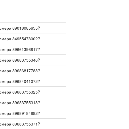
И
номера 89018085655?
номера 84955478002?
номера 89661396817?
номера 89683755346?
номера 89686817788?
номера 89684041072?
номера 89683755325?
номера 89683755318?
номера 89689184882?
номера 89683755371?