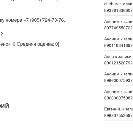
cheburek
к за
89376133660?
у номера +7 (905) 724-73-76.
Аноним
к зап
89774955072?
р?
Аноним
к зап
ценок:
0
Средняя оценка:
0
]
89011834169?
Анна
к записи
89612152679?
Аноним
к зап
89660007593?
Аноним
к зап
89660007598?
рий
Евгений.
к зап
89683755359?