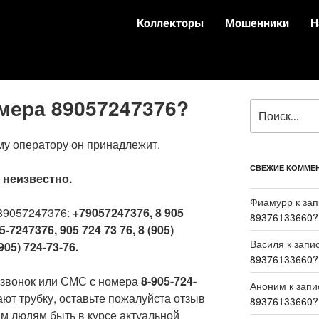
Коллекторы
Мошенники
Н
омера 89057247376?
му оператору он принадлежит.
СВЕЖИЕ КОММЕ
:
неизвестно.
Фиамурр
к за
89057247376:
+79057247376, 8 905
89376133660?
5-7247376, 905 724 73 76, 8 (905)
Василя
к запи
905) 724-73-76.
89376133660?
 звонок или СМС с номера
8-905-724-
Аноним
к зап
ают трубку, оставьте пожалуйста отзыв
89376133660?
м людям быть в курсе актуальной