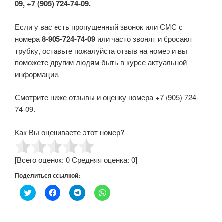
09, +7 (905) 724-74-09.
Если у вас есть пропущенный звонок или СМС с
номера
8-905-724-74-09
или часто звонят и бросают
трубку, оставьте пожалуйста отзыв на номер и вы
поможете другим людям быть в курсе актуальной
информации.
Смотрите ниже отзывы и оценку номера +7 (905) 724-
74-09.
Как Вы оцениваете этот номер?
[Всего оценок:
0
Средняя оценка:
0
]
Поделиться ссылкой:
Н
Н
Н
Н
а
а
а
а
ж
ж
ж
ж
м
м
м
м
и
и
и
и