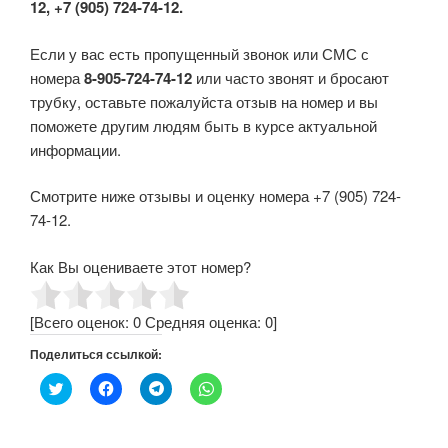
12, +7 (905) 724-74-12.
Если у вас есть пропущенный звонок или СМС с
номера
8-905-724-74-12
или часто звонят и бросают
трубку, оставьте пожалуйста отзыв на номер и вы
поможете другим людям быть в курсе актуальной
информации.
Смотрите ниже отзывы и оценку номера +7 (905) 724-
74-12.
Как Вы оцениваете этот номер?
[Всего оценок:
0
Средняя оценка:
0
]
Поделиться ссылкой:
Н
Н
Н
Н
а
а
а
а
ж
ж
ж
ж
м
м
м
м
и
и
и
и