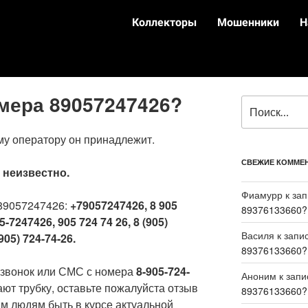
Коллекторы
Мошенники
Н
омера 89057247426?
му оператору он принадлежит.
СВЕЖИЕ КОММЕ
:
неизвестно.
Фиамурр
к за
89057247426:
+79057247426, 8 905
89376133660?
5-7247426, 905 724 74 26, 8 (905)
Василя
к запи
905) 724-74-26.
89376133660?
 звонок или СМС с номера
8-905-724-
Аноним
к зап
ают трубку, оставьте пожалуйста отзыв
89376133660?
м людям быть в курсе актуальной