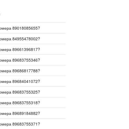
И
номера 89018085655?
номера 84955478002?
номера 89661396817?
номера 89683755346?
номера 89686817788?
номера 89684041072?
номера 89683755325?
номера 89683755318?
номера 89689184882?
номера 89683755371?