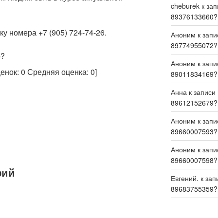
cheburek
к за
89376133660?
у номера +7 (905) 724-74-26.
Аноним
к зап
89774955072?
р?
Аноним
к зап
ценок:
0
Средняя оценка:
0
]
89011834169?
Анна
к записи
89612152679?
Аноним
к зап
89660007593?
Аноним
к зап
89660007598?
рий
Евгений.
к зап
89683755359?