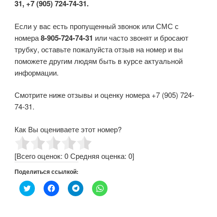
31, +7 (905) 724-74-31.
Если у вас есть пропущенный звонок или СМС с
номера
8-905-724-74-31
или часто звонят и бросают
трубку, оставьте пожалуйста отзыв на номер и вы
поможете другим людям быть в курсе актуальной
информации.
Смотрите ниже отзывы и оценку номера +7 (905) 724-
74-31.
Как Вы оцениваете этот номер?
[Всего оценок:
0
Средняя оценка:
0
]
Поделиться ссылкой:
Н
Н
Н
Н
а
а
а
а
ж
ж
ж
ж
м
м
м
м
и
и
и
и